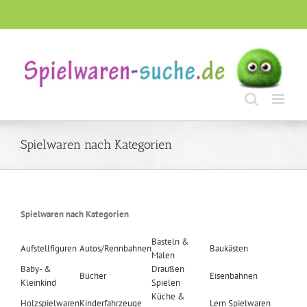
Skip
to
content
Spielwaren nach Kategorien
Spielwaren nach Kategorien
Basteln &
Aufstellfiguren
Autos/Rennbahnen
Baukästen
Malen
Baby- &
Draußen
Bücher
Eisenbahnen
Kleinkind
Spielen
Küche &
Holzspielwaren
Kinderfahrzeuge
Lern Spielwaren