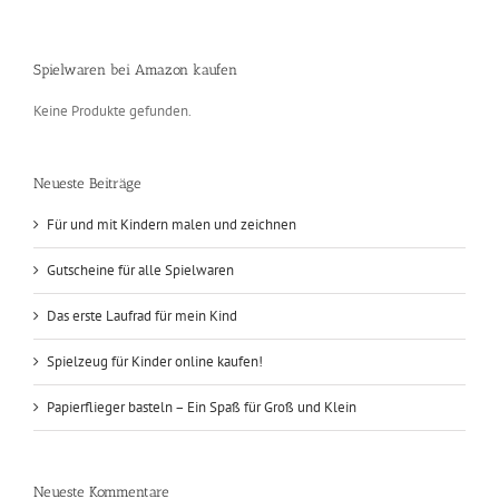
Spielwaren bei Amazon kaufen
Keine Produkte gefunden.
Neueste Beiträge
Für und mit Kindern malen und zeichnen
Gutscheine für alle Spielwaren
Das erste Laufrad für mein Kind
Spielzeug für Kinder online kaufen!
Papierflieger basteln – Ein Spaß für Groß und Klein
Neueste Kommentare