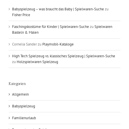
Babyspielzeug – was braucht das Baby | Spielwaren-Suche
zu
Fisher Price
Faschingskostüme für Kinder | Spielwaren-Suche
zu
Spielwaren
Basteln & Malen
Cornelia Sander
zu
Playmobil-Kataloge
High Tech Spielzeug vs. klassisches Spielzeug | Spielwaren-Suche
zu
Holzspielwaren Spielzeug
Kategorien
Allgemein
Babyspielzeug
Familienurlaub