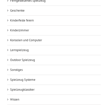
Ferngesteuertes Spielzeug
Geschenke
Kinderfeste feiern
Kinderzimmer
Konsolen und Computer
Lernspielzeug
Outdoor Spielzeug
Sonstiges
Spielzeug Systeme
Spielzeugklassiker
Wissen