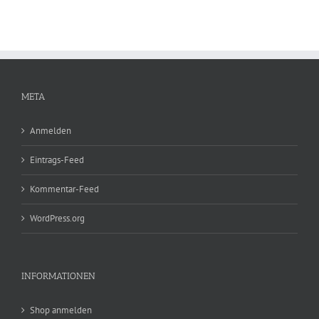
META
Anmelden
Eintrags-Feed
Kommentar-Feed
WordPress.org
INFORMATIONEN
Shop anmelden