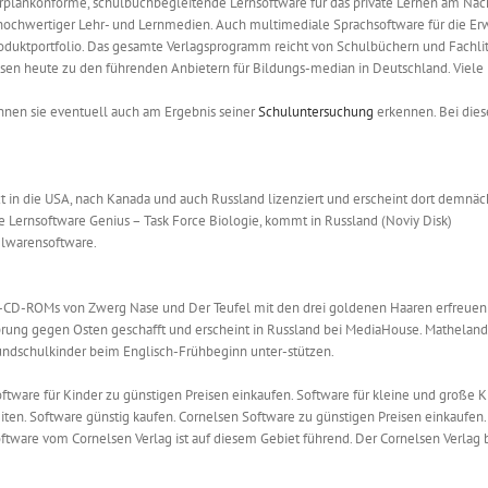
rplankonforme, schulbuchbegleitende Lernsoftware für das private Lernen am Nachm
hochwertiger Lehr- und Lernmedien. Auch multimediale Sprachsoftware für die E
roduktportfolio. Das gesamte Verlagsprogramm reicht von Schulbüchern und Fachlit
sen heute zu den führenden Anbietern für Bildungs-median in Deutschland. Viele in
önnen sie eventuell auch am Ergebnis seiner
Schuluntersuchung
erkennen. Bei dies
 in die USA, nach Kanada und auch Russland lizenziert und erscheint dort demnäc
e Lernsoftware Genius – Task Force Biologie, kommt in Russland (Noviy Disk)
ielwarensoftware.
-CD-ROMs von Zwerg Nase und Der Teufel mit den drei goldenen Haaren erfreuen K
prung gegen Osten geschafft und erscheint in Russland bei MediaHouse. Matheland w
Grundschulkinder beim Englisch-Frühbeginn unter-stützen.
ftware für Kinder zu günstigen Preisen einkaufen. Software für kleine und große 
ten. Software günstig kaufen. Cornelsen Software zu günstigen Preisen einkaufen.
software vom Cornelsen Verlag ist auf diesem Gebiet führend. Der Cornelsen Verlag