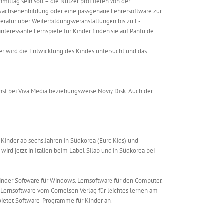
ittag sein soll – die Nutzer profitieren von der
rwachsenenbildung oder eine passgenaue Lehrersoftware zur
eratur über Weiterbildungsveranstaltungen bis zu E-
teressante Lernspiele für Kinder finden sie auf Panfu.de
er wird die Entwicklung des Kindes untersucht und das
hst bei Viva Media beziehungsweise Noviy Disk. Auch der
inder ab sechs Jahren in Südkorea (Euro Kids) und
ird jetzt in Italien beim Label Silab und in Südkorea bei
Kinder Software für Windows. Lernsoftware für den Computer.
 Lernsoftware vom Cornelsen Verlag für leichtes lernen am
 bietet Software-Programme für Kinder an.