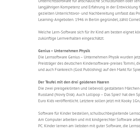
Unterrichtssoftware für anschauliche Schulstunden oder leh
langjährigen Kompetenz und Erfahrung in der Entwicklung 
gezielten Unterrichtsvor- und Nachbereitung umfasst das P
Learning-Angeboten. 1946 in Berlin gegründet, zählt Cornel
Welche Lern-Software sich für ihr Kind am besten eignet k
zukünftige Lernverhalten eingeschätzt.
Genius – Unternehmen Physik
Die Lernsoftware Genius – Unternehmen Physik wurden jetzt
Preisträger des deutschen Kindersoftware-preises Tommi, di
und auch Frankreich (Gost Publishing) auf den Markt für Sp
Der Teufel mit den drei goldenen Haaren
Die zwei preisgekrönten und liebevoll gestalteten Märchen
Russland (Noviy Disk). Auch Lollipop – Das Spiel! hat den S
Euro Kids veröffentlicht. Letztere sollen jetzt mit Kooky 1
Software für Kinder bestellen, schulbuchbegleitende Lernso
Am Computer arbeiten und mit kindgerechter Software arbei
PC. Kinder lernen am liebsten mit guter Software, die Lern