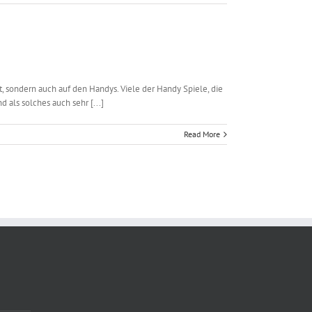
Richtige
Hotelauswahl
mit
Kindern
sondern auch auf den Handys. Viele der Handy Spiele, die
d als solches auch sehr [...]
Read More