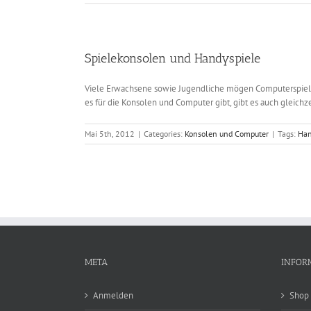
Spielekonsolen und Handyspiele
Viele Erwachsene sowie Jugendliche mögen Computerspiele.
es für die Konsolen und Computer gibt, gibt es auch gleichzei
Mai 5th, 2012
|
Categories:
Konsolen und Computer
|
Tags:
Ha
META
INFOR
Anmelden
Shop