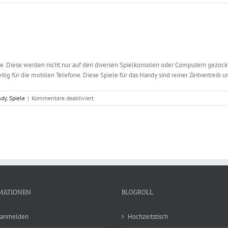
 Diese werden nicht nur auf den diversen Spielkonsolen oder Computern gezockt, 
tig für die mobilen Telefone. Diese Spiele für das Handy sind reiner Zeitvertreib un
für
ndy
,
Spiele
|
Kommentare deaktiviert
Spielekonsolen
und
Handyspiele
MATIONEN
BLOGROLL
 anmelden
Hochzeitstisch