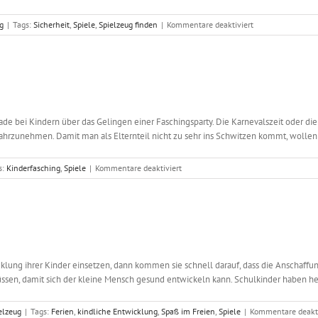
für
g
|
Tags:
Sicherheit
,
Spiele
,
Spielzeug finden
|
Kommentare deaktiviert
Das
erste
Laufrad
für
mein
Kind
de bei Kindern über das Gelingen einer Faschingsparty. Die Karnevalszeit oder di
zunehmen. Damit man als Elternteil nicht zu sehr ins Schwitzen kommt, wollen wir 
für
s:
Kinderfasching
,
Spiele
|
Kommentare deaktiviert
Faschingskostüme
für
Kinder
lung ihrer Kinder einsetzen, dann kommen sie schnell darauf, dass die Anschaffung 
ssen, damit sich der kleine Mensch gesund entwickeln kann. Schulkinder haben heu
elzeug
|
Tags:
Ferien
,
kindliche Entwicklung
,
Spaß im Freien
,
Spiele
|
Kommentare deakti