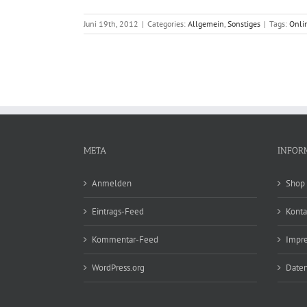
Juni 19th, 2012
|
Categories:
Allgemein
,
Sonstiges
|
Tags:
Onli
META
INFOR
Anmelden
Shop
Eintrags-Feed
Konta
Kommentar-Feed
Impr
WordPress.org
Daten