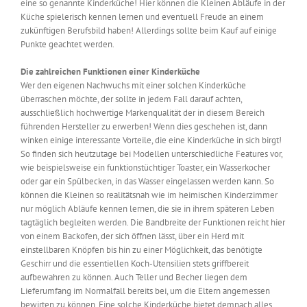
eine so genannte Kinderküche! Hier können die Kleinen Abläufe in der
Küche spielerisch kennen lernen und eventuell Freude an einem
zukünftigen Berufsbild haben! Allerdings sollte beim Kauf auf einige
Punkte geachtet werden.
Die zahlreichen Funktionen einer Kinderküche
Wer den eigenen Nachwuchs mit einer solchen Kinderküche
überraschen möchte, der sollte in jedem Fall darauf achten,
ausschließlich hochwertige Markenqualität der in diesem Bereich
führenden Hersteller zu erwerben! Wenn dies geschehen ist, dann
winken einige interessante Vorteile, die eine Kinderküche in sich birgt!
So finden sich heutzutage bei Modellen unterschiedliche Features vor,
wie beispielsweise ein funktionstüchtiger Toaster, ein Wasserkocher
oder gar ein Spülbecken, in das Wasser eingelassen werden kann. So
können die Kleinen so realitätsnah wie im heimischen Kinderzimmer
nur möglich Abläufe kennen lernen, die sie in ihrem späteren Leben
tagtäglich begleiten werden. Die Bandbreite der Funktionen reicht hier
von einem Backofen, der sich öffnen lässt, über ein Herd mit
einstellbaren Knöpfen bis hin zu einer Möglichkeit, das benötigte
Geschirr und die essentiellen Koch-Utensilien stets griffbereit
aufbewahren zu können. Auch Teller und Becher liegen dem
Lieferumfang im Normalfall bereits bei, um die Eltern angemessen
bewirten zu können. Eine solche Kinderküche bietet demnach alles,